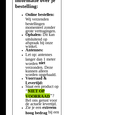
informatie over je
bestelling:
Online bestellen:
Wij verzenden
bestellingen
momenteel zonder
grote vertragingen.
Ophalen:
Dit kan
uitsluitend op
afspraak bij onze
winkel.
Antennes:
Let op: antennes
langer dan 1 meter
niet
worden
verzonden. Deze
kunnen alleen
worden opgehaald.
Voorraad &
Levertijd:
Staat een product op
"
NIET OP
"
?
VOORRAAD
Bel ons gerust voor
de actuele levertijd.
Zie je een
extreem
bij een
hoog bedrag