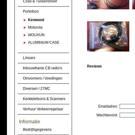
Coax & Tussensnoer
Portofoon
Kenwood
Motorola
WOUXUN
ALUMINIUM CASE
Linears
Reviews
Inbouwframe CB radio's
Omvormers / Voedingen
Diversen / 27MC
Kerktelefoons & Scanners
Emailadres:
Verhuur Verkeerregelaar
Wachtwoord:
Informatie
Bedrijfsgegevens