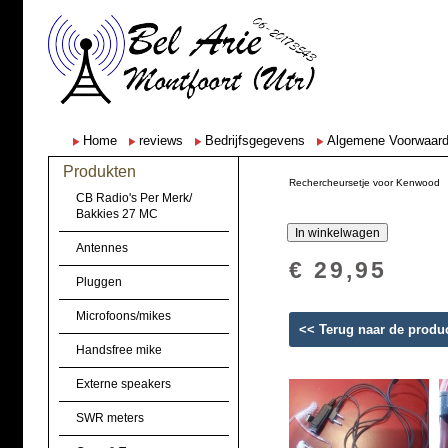
Home
reviews
Bedrijfsgegevens
Algemene Voorwaar
Produkten
Rechercheursetje voor Kenwood
CB Radio's Per Merk/
Bakkies 27 MC
Antennes
€ 29,95
Pluggen
Microfoons/mikes
<< Terug naar de produ
Handsfree mike
Externe speakers
SWR meters