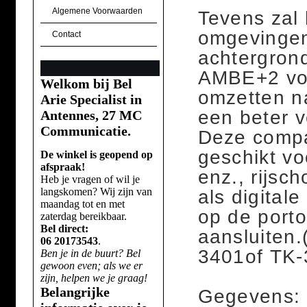
Algemene Voorwaarden
Tevens zal 
omgevingen 
Contact
achtergrond
AMBE+2 voco
Welkom bij Bel
omzetten na
Arie Specialist in
een beter v
Antennes, 27 MC
Communicatie.
Deze compac
geschikt vo
De winkel is geopend op
afspraak!
enz., rijs
Heb je vragen of wil je
langskomen? Wij zijn van
als digital
maandag tot en met
op de port
zaterdag bereikbaar.
Bel direct:
aansluiten.
06 20173543
.
3401of TK-
Ben je in de buurt? Bel
gewoon even; als we er
zijn, helpen we je graag!
Belangrijke
Gegevens: