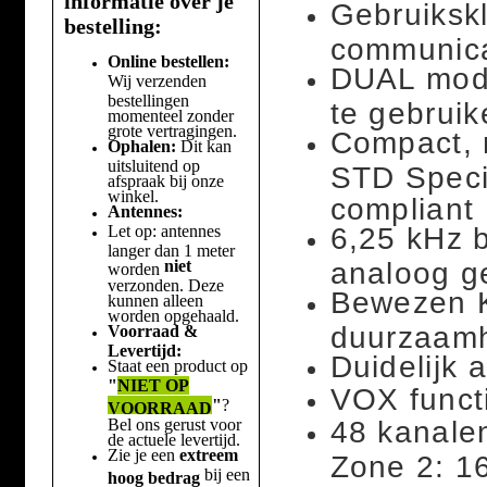
informatie over je
Gebruikskl
bestelling:
communica
Online bestellen:
DUAL mode 
Wij verzenden
bestellingen
te gebrui
momenteel zonder
grote vertragingen.
Compact, 
Ophalen:
Dit kan
uitsluitend op
STD Speci
afspraak bij onze
winkel.
compliant
Antennes:
Let op: antennes
6,25 kHz b
langer dan 1 meter
niet
analoog g
worden
verzonden. Deze
Bewezen K
kunnen alleen
worden opgehaald.
duurzaam
Voorraad &
Levertijd:
Duidelijk
Staat een product op
"
NIET OP
VOX funct
"
?
VOORRAAD
Bel ons gerust voor
48 kanale
de actuele levertijd.
Zie je een
extreem
Zone 2: 16
bij een
hoog bedrag