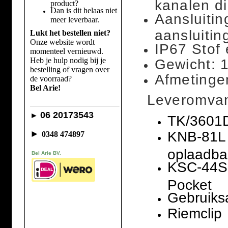
kanalen di
product?
Dan is dit helaas niet
Aansluiti
meer leverbaar.
aansluitin
Lukt het bestellen niet?
Onze website wordt
IP67 Stof 
momenteel vernieuwd.
Heb je hulp nodig bij je
Gewicht: 1
bestelling of vragen over
Afmetinge
de voorraad?
Bel Arie!
Leveromva
06 20173543
►
TK/3601D
►
KNB-81L 
0348 474897
oplaadba
Bel Arie BV.
KSC-44SL
Pocket
Gebruiks
Riemclip