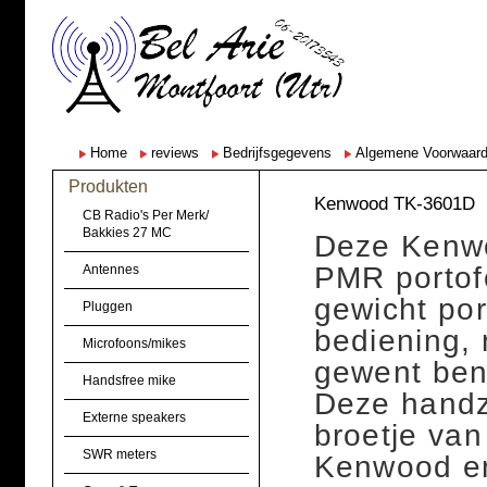
Home
reviews
Bedrijfsgegevens
Algemene Voorwaar
Produkten
Kenwood TK-3601D
CB Radio's Per Merk/
Bakkies 27 MC
Deze Kenwo
PMR portofo
Antennes
gewicht po
Pluggen
bediening, 
Microfoons/mikes
gewent ben
Handsfree mike
Deze handza
Externe speakers
broetje va
SWR meters
Kenwood en