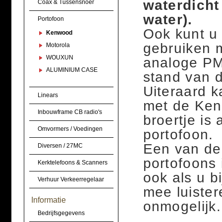
waterdicht
Coax & Tussensnoer
water).
Portofoon
Ook kunt u 
Kenwood
gebruiken 
Motorola
WOUXUN
analoge PM
ALUMINIUM CASE
stand van 
Uiteraard 
Linears
met de Ken
Inbouwframe CB radio's
broertje is 
Omvormers / Voedingen
portofoon.
Een van de 
Diversen / 27MC
portofoons i
Kerktelefoons & Scanners
ook als u bi
Verhuur Verkeerregelaar
mee luister
Informatie
onmogelijk.
Bedrijfsgegevens