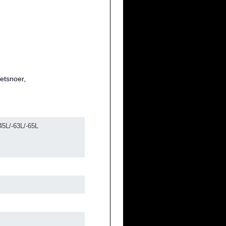
etsnoer,
45L/-63L/-65L