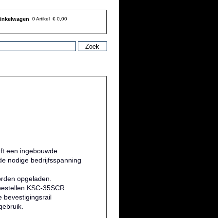
inkelwagen
0 Artikel
€ 0,00
eft een ingebouwde
 de nodige bedrijfsspanning
orden opgeladen.
 bestellen KSC-35SCR
 bevestigingsrail
gebruik.