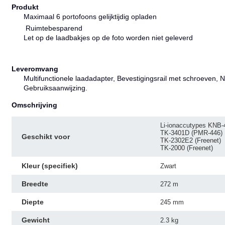
Produkt
Maximaal 6 portofoons gelijktijdig opladen
Ruimtebesparend
Let op de laadbakjes op de foto worden niet geleverd
Leveromvang
Multifunctionele laadadapter, Bevestigingsrail met schroeven, N
Gebruiksaanwijzing.
Omschrijving
Li-ionaccutypes KNB-
TK-3401D (PMR-446)
Geschikt voor
TK-2302E2 (Freenet)
TK-2000 (Freenet)
Kleur (specifiek)
Zwart
Breedte
272
m
Diepte
245
mm
Gewicht
2.3
kg