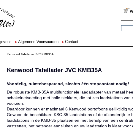
W
egevens
Algemene Voorwaarden
Contact
Kenwood Tafellader JVC KMB35A
Kenwood Tafellader JVC KMB35A
Voordelig, ruimtebesparend, slechts één stopcontact nodig!
De robuuste KMB-35A multifunctionele laadadapter van metaal he
schakelnetvoeding met holle stekkers, die tot zes laadstations van
voorzien.
Daardoor kunnen er maximaal 6 Kenwood portofoons gelijktijdig w
Gewoon de beschikbare KSC-35 laadstations of de afzonderlijk te
laadstations in de KMB-35 plaatsen en met behulp van een centrale
vastzetten, het netsnoer aansluiten en uw laadstation is klaar voor 