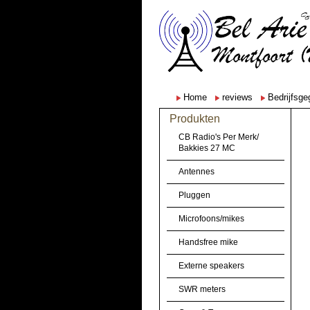
Home
reviews
Bedrijfsg
Produkten
CB Radio's Per Merk/
Bakkies 27 MC
Antennes
Pluggen
Microfoons/mikes
Handsfree mike
Externe speakers
SWR meters