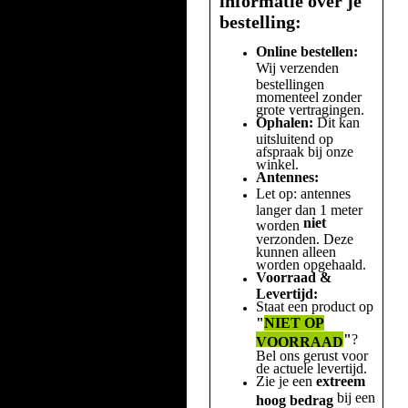
informatie over je
bestelling:
Online bestellen:
Wij verzenden
bestellingen
momenteel zonder
grote vertragingen.
Ophalen:
Dit kan
uitsluitend op
afspraak bij onze
winkel.
Antennes:
Let op: antennes
langer dan 1 meter
niet
worden
verzonden. Deze
kunnen alleen
worden opgehaald.
Voorraad &
Levertijd:
Staat een product op
"
NIET OP
"
?
VOORRAAD
Bel ons gerust voor
de actuele levertijd.
Zie je een
extreem
bij een
hoog bedrag