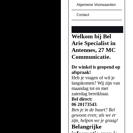
Algemene Voorwaarden
Contact
Welkom bij Bel
Arie Specialist in
Antennes, 27 MC
Communicatie.
De winkel is geopend op
afspraak!
Heb je vragen of wil je
langskomen? Wij zijn van
maandag tot en met
zaterdag bereikbaar.
Bel direct:
06 20173543
.
Ben je in de buurt? Bel
gewoon even; als we er
zijn, helpen we je graag!
Belangrijke