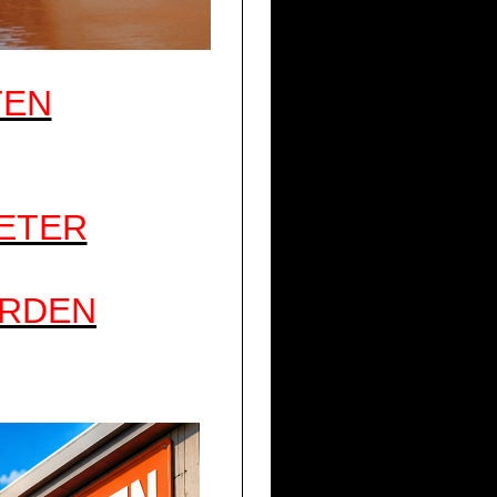
TEN
METER
ORDEN