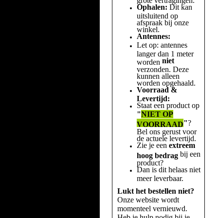
Ophalen:
Dit kan
uitsluitend op
afspraak bij onze
winkel.
Antennes:
Let op: antennes
langer dan 1 meter
niet
worden
verzonden. Deze
kunnen alleen
worden opgehaald.
Voorraad &
Levertijd:
Staat een product op
"
NIET OP
"
?
VOORRAAD
Bel ons gerust voor
de actuele levertijd.
Zie je een
extreem
bij een
hoog bedrag
product?
Dan is dit helaas niet
meer leverbaar.
Lukt het bestellen niet?
Onze website wordt
momenteel vernieuwd.
Heb je hulp nodig bij je