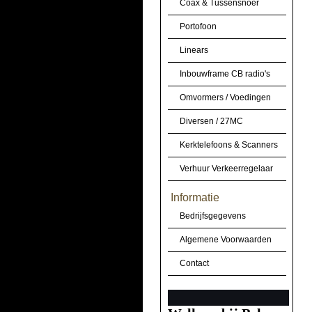
Coax & Tussensnoer
Portofoon
Linears
Inbouwframe CB radio's
Omvormers / Voedingen
Diversen / 27MC
Kerktelefoons & Scanners
Verhuur Verkeerregelaar
Informatie
Bedrijfsgegevens
Algemene Voorwaarden
Contact