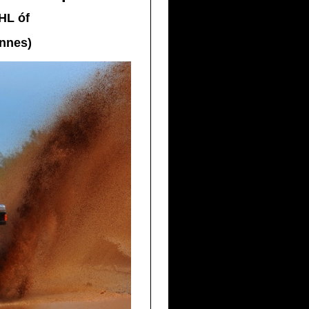
DHL
óf
ennes)