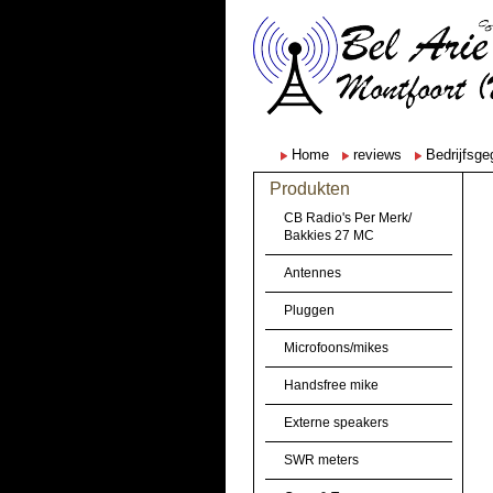
Home
reviews
Bedrijfsg
Produkten
CB Radio's Per Merk/
Bakkies 27 MC
Antennes
Pluggen
Microfoons/mikes
Handsfree mike
Externe speakers
SWR meters